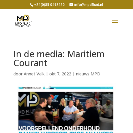
+31(0)85 0498150
info@mpdfluid.nl
In de media: Maritiem
Courant
door
Annet Valk
|
okt 7, 2022
|
nieuws MPD