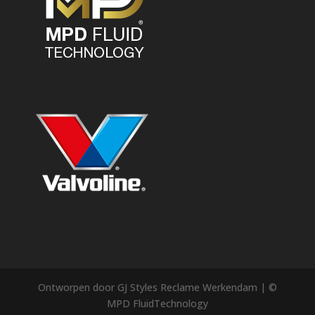
Ontworpen door GJ Styles Reclame Werkendam | ©
MPD FluidTechnology